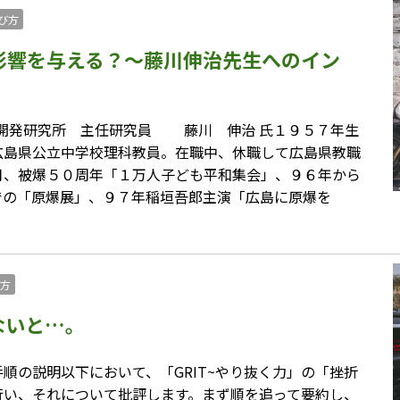
び方
影響を与える？～藤川伸治先生へのイン
生活開発研究所 主任研究員 藤川 伸治 氏１９５７年生
広島県公立中学校理科教員。在職中、休職して広島県教職
月、被爆５０周年「１万人子ども平和集会」、９６年から
での「原爆展」、９７年稲垣吾郎主演「広島に原爆を
方
ないと…。
順の説明以下において、「GRIT~やり抜く力」の「挫折
行い、それについて批評します。まず順を追って要約し、