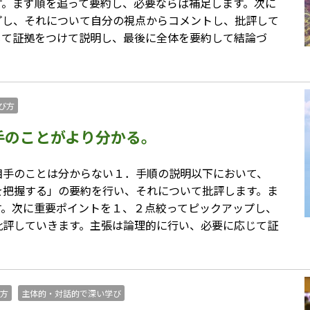
す。まず順を追って要約し、必要ならば補足します。次に
プし、それについて自分の視点からコメントし、批評して
じて証拠をつけて説明し、最後に全体を要約して結論づ
び方
手のことがより分かる。
相手のことは分からない１．手順の説明以下において、
を把握する」の要約を行い、それについて批評します。ま
す。次に重要ポイントを１、２点絞ってピックアップし、
批評していきます。主張は論理的に行い、必要に応じて証
方
主体的・対話的で深い学び