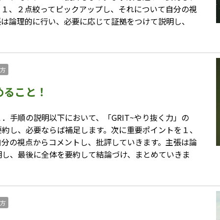
を１、２点絞ってピックアップし、それについて自分の視
張は論理的に行い、必要に応じて証拠をつけて説明し、
方
めること！
．手順の説明以下において、「GRIT~やり抜く力」の
要約し、必要ならば補足します。次に重要ポイントを１、
自分の視点からコメントし、批評していきます。主張は論
明し、最後に全体を要約して結論づけ、まとめていきま
方