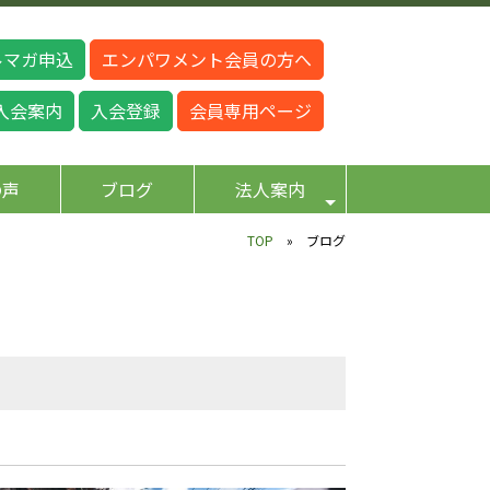
ルマガ申込
エンパワメント会員の方へ
入会案内
入会登録
会員専用ページ
の声
ブログ
法人案内
TOP
» ブログ