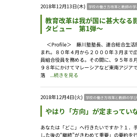
2018年12月13日(木)
学校の働き方改革と教師の学
教育改革は我が国に甚大なる
タビュー 第1弾～
＜Profile＞ 藤川塾塾長、連合総合
まれ。８０年４月から２０００年３月まで
員組合役員を務める。その間に、９５年８
９８年にかけてマレーシアなど東南アジア
落
...続きを見る
2018年12月4日(火)
学校の働き方改革と教師の学び
やはり「方向」が定まってい
あなたは「どこ」へ行きたいですか？１．手
した後の“継続”がきわめて重要」の要約を