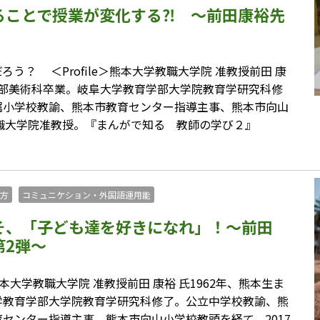
ることで授業が変化する⁈ ～前田康裕先
？ ＜Profile＞熊本大学教職大学院 准教授前田 康
育学部美術科卒業。岐阜大学教育学部大学院教育学研究科修
属小学校教諭、熊本市教育センター指導主事、熊本市向山
教職大学院准教授。『まんがで知る 教師の学び２』
方
コミュニケション・外国語運用能
そ、「子ども達を好きになれ」！～前田
第2弾～
本大学教職大学院 准教授前田 康裕 氏1962年、熊本生ま
学教育学部大学院教育学研究科修了。公立中学校教諭、熊
センター指導主事、熊本市向山小学校教頭を経て、2017