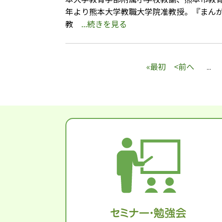
年より熊本大学教職大学院准教授。『まん
教
...続きを見る
«最初
<前へ
...