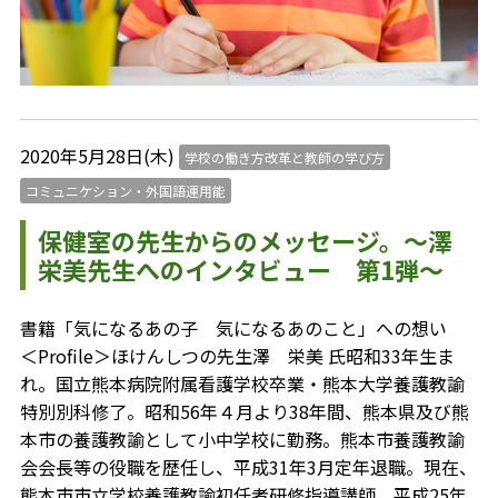
2020年5月28日(木)
学校の働き方改革と教師の学び方
コミュニケション・外国語運用能
保健室の先生からのメッセージ。～澤
栄美先生へのインタビュー 第1弾～
書籍「気になるあの子 気になるあのこと」への想い
＜Profile＞ほけんしつの先生澤 栄美 氏昭和33年生ま
れ。国立熊本病院附属看護学校卒業・熊本大学養護教諭
特別別科修了。昭和56年４月より38年間、熊本県及び熊
本市の養護教諭として小中学校に勤務。熊本市養護教諭
会会長等の役職を歴任し、平成31年3月定年退職。現在、
熊本市市立学校養護教諭初任者研修指導講師。平成25年