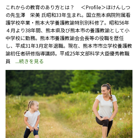
これからの教育のあり方とは？ ＜Profile＞ほけんしつ
の先生澤 栄美 氏昭和33年生まれ。国立熊本病院附属看
護学校卒業・熊本大学養護教諭特別別科修了。昭和56年
４月より38年間、熊本県及び熊本市の養護教諭として小
中学校に勤務。熊本市養護教諭会会長等の役職を歴任
し、平成31年3月定年退職。現在、熊本市市立学校養護教
諭初任者研修指導講師。平成25年文部科学大臣優秀教職
員
...続きを見る