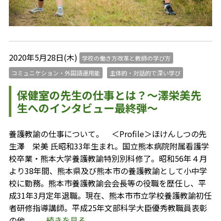
2020年5月28日(木)
学校の働き方改革と教師の学び方
コミュニケション・外国語運用能
主体的・対話的で深い学び
保健室の先生の仕事とは？～澤栄美先
生へのインタビュー最終弾～
養護教諭の仕事について。 ＜Profile＞ほけんしつの先
生澤 栄美 氏昭和33年生まれ。国立熊本病院附属看護学
校卒業・熊本大学養護教諭特別別科修了。昭和56年４月
より38年間、熊本県及び熊本市の養護教諭として小中学
校に勤務。熊本市養護教諭会会長等の役職を歴任し、平
成31年3月定年退職。現在、熊本市市立学校養護教諭初任
者研修指導講師。平成25年文部科学大臣優秀教職員表彰
の他、
...続きを見る