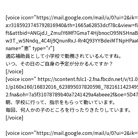
[voice icon="https://mail.google.com/mail/u/0?ui=2&i
a:r3185923745792816940&th=1665a62853dcf78c&view=fi
ft&attbid=ANGjdJ_ZmulY6Mf7GmaT4HjbnocO95NSHnaB
w3T_wSNndq_4C4Ij9QnunRxJ-Rr4Q93YYBdeiMTNpHPaaOF
name="恵" type="r"]
適応補助員として小学校で勤務されているんですね。
いつ、その日のご自身の予定が分かるんですか？
[/voice]
[voice icon=" https://scontent.fslc1-2.fna.fbcdn.net/v/t1.0
1/p160x160/16832016_623895037820598_78216114234959
2.fna&oh=7a5f31078789b40a7241429a4abeee2f&oe=5D4
朝、学校に行って、指示をもらって動いています。
毎回、何人かの子のところを行ったりきたりしています。
[/voice]
[voice icon="https://mail.google.com/mail/u/0?ui=2&i