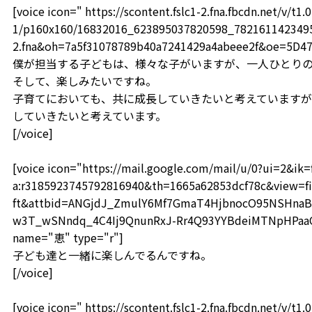
[voice icon=" https://scontent.fslc1-2.fna.fbcdn.net/v/t1.0
1/p160x160/16832016_623895037820598_78216114234959
2.fna&oh=7a5f31078789b40a7241429a4abeee2f&oe=5D4
僕が担当する子どもは、様々な子がいますが、一人ひとり
そして、楽しみたいですね。
子育てにおいても、共に成長していきたいと考えています
していきたいと考えています。
[/voice]
[voice icon="https://mail.google.com/mail/u/0?ui=2&i
a:r3185923745792816940&th=1665a62853dcf78c&view=fi
ft&attbid=ANGjdJ_ZmulY6Mf7GmaT4HjbnocO95NSHnaB
w3T_wSNndq_4C4Ij9QnunRxJ-Rr4Q93YYBdeiMTNpHPaaOF
name="恵" type="r"]
子ども達と一緒に楽しんでるんですね。
[/voice]
[voice icon=" https://scontent.fslc1-2.fna.fbcdn.net/v/t1.0