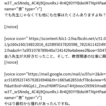
w3T_wSNndq_4C4Ij9QnunRxJ-Rr4Q93YYBdeiMTNpHPaaOF
name="恵" type="r"]
でも先生じゃなくても他にも仕事はたくさんありますよね
[/voice]
[voice icon=" https://scontent.fslc1-2.fna.fbcdn.net/v/t1.0
1/p160x160/16832016_623895037820598_78216114234959
2.fna&oh=7a5f31078789b40a7241429a4abeee2f&oe=5D4
金八先生が大好きだったこと、そして、教育関連の仕事に
[/voice]
[voice icon="https://mail.google.com/mail/u/0?ui=2&i
a:r3185923745792816940&th=1665a62853dcf78c&view=fi
ft&attbid=ANGjdJ_ZmulY6Mf7GmaT4HjbnocO95NSHnaB
w3T_wSNndq_4C4Ij9QnunRxJ-Rr4Q93YYBdeiMTNpHPaaOF
name="恵" type="r"]
やはり最初から憧れがあったんですね。