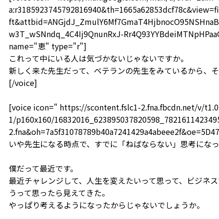
a:r3185923745792816940&th=1665a62853dcf78c&view=fi
ft&attbid=ANGjdJ_ZmulY6Mf7GmaT4HjbnocO95NSHnaB
w3T_wSNndq_4C4Ij9QnunRxJ-Rr4Q93YYBdeiMTNpHPaaOF
name="恵" type="r"]
これって中にいる人は気づかないじゃないですか。
新しく来た先生だって、ベテランの先生をみているから、
[/voice]
[voice icon=" https://scontent.fslc1-2.fna.fbcdn.net/v/t1.0
1/p160x160/16832016_623895037820598_78216114234959
2.fna&oh=7a5f31078789b40a7241429a4abeee2f&oe=5D4
いや先生になる時点で、すでに「ねばならない」思考になっ
僕だって最近です。
最近チャレンジして、人生を変えたいって思って、ビジネス
うって思ったら見えてきた。
やっぱり考えるようになったからじゃないでしょうか。