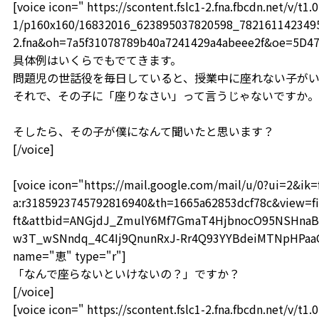
[voice icon=" https://scontent.fslc1-2.fna.fbcdn.net/v/t1.0
1/p160x160/16832016_623895037820598_78216114234959
2.fna&oh=7a5f31078789b40a7241429a4abeee2f&oe=5D4
具体例はいくらでもでてきます。
問題児の世話役を毎日していると、授業中に座れない子がい
それで、その子に「座りなさい」って言うじゃないですか。
そしたら、その子が僕になんて聞いたと思います？
[/voice]
[voice icon="https://mail.google.com/mail/u/0?ui=2&i
a:r3185923745792816940&th=1665a62853dcf78c&view=fi
ft&attbid=ANGjdJ_ZmulY6Mf7GmaT4HjbnocO95NSHnaB
w3T_wSNndq_4C4Ij9QnunRxJ-Rr4Q93YYBdeiMTNpHPaaOF
name="恵" type="r"]
「なんで座らないといけないの？」ですか？
[/voice]
[voice icon=" https://scontent.fslc1-2.fna.fbcdn.net/v/t1.0