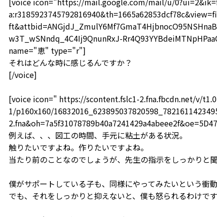
[voice icon="https://mail.google.com/mail/u/0?ui=2&i
a:r3185923745792816940&th=1665a62853dcf78c&view=fi
ft&attbid=ANGjdJ_ZmulY6Mf7GmaT4HjbnocO95NSHnaB
w3T_wSNndq_4C4Ij9QnunRxJ-Rr4Q93YYBdeiMTNpHPaaOF
name="恵" type="r"]
それはどんな時に感じるんですか？
[/voice]
[voice icon=" https://scontent.fslc1-2.fna.fbcdn.net/v/t1.0
1/p160x160/16832016_623895037820598_78216114234959
2.fna&oh=7a5f31078789b40a7241429a4abeee2f&oe=5D4
例えば、、、図工の時間、手元に粘土がある状況。
触りたいですよね。作りたいですよね。
当たり前のことなのでしょうが、先生の指示をしっかりと
僕がサポートしている子も、同様にやってみたいという衝動
でも、それをしっかりと抑えないと、僕も怒られるわけです