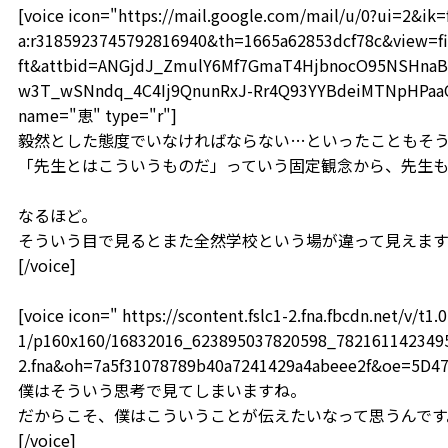
[voice icon="https://mail.google.com/mail/u/0?ui=2&i
a:r3185923745792816940&th=1665a62853dcf78c&view=fi
ft&attbid=ANGjdJ_ZmulY6Mf7GmaT4HjbnocO95NSHnaB
w3T_wSNndq_4C4Ij9QnunRxJ-Rr4Q93YYBdeiMTNpHPaaOF
name="恵" type="r"]
毅然とした態度でいなければならない…といったこともそ
「先生とはこういうものだ」っていう固定観念から、先生も
なるほど。
そういう目で見るとまた全然学校という場が違って見えま
[/voice]
[voice icon=" https://scontent.fslc1-2.fna.fbcdn.net/v/t1.0
1/p160x160/16832016_623895037820598_78216114234959
2.fna&oh=7a5f31078789b40a7241429a4abeee2f&oe=5D4
僕はそういう思考で見てしまいますね。
だからこそ、僕はこういうことが伝えたいなって思うんです
[/voice]