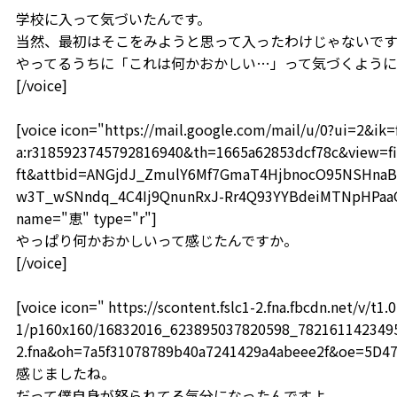
学校に入って気づいたんです。
当然、最初はそこをみようと思って入ったわけじゃないです
やってるうちに「これは何かおかしい…」って気づくよう
[/voice]
[voice icon="https://mail.google.com/mail/u/0?ui=2&i
a:r3185923745792816940&th=1665a62853dcf78c&view=fi
ft&attbid=ANGjdJ_ZmulY6Mf7GmaT4HjbnocO95NSHnaB
w3T_wSNndq_4C4Ij9QnunRxJ-Rr4Q93YYBdeiMTNpHPaaOF
name="恵" type="r"]
やっぱり何かおかしいって感じたんですか。
[/voice]
[voice icon=" https://scontent.fslc1-2.fna.fbcdn.net/v/t1.0
1/p160x160/16832016_623895037820598_78216114234959
2.fna&oh=7a5f31078789b40a7241429a4abeee2f&oe=5D4
感じましたね。
だって僕自身が怒られてる気分になったんですよ。