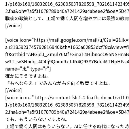
1/p160x160/16832016_623895037820598_78216114234959
2.fna&oh=7a5f31078789b40a7241429a4abeee2f&oe=5D4
戦後の政策として、工場で働く人間を増やすには最強の教
[/voice]
[voice icon="https://mail.google.com/mail/u/0?ui=2&i
a:r3185923745792816940&th=1665a62853dcf78c&view=fi
ft&attbid=ANGjdJ_ZmulY6Mf7GmaT4HjbnocO95NSHnaB
w3T_wSNndq_4C4Ij9QnunRxJ-Rr4Q93YYBdeiMTNpHPaaOF
name="恵" type="r"]
確かにそうですよね。
「右へならえ 」でみんなが右を向く教育ですよね。
[/voice]
[voice icon=" https://scontent.fslc1-2.fna.fbcdn.net/v/t1.0
1/p160x160/16832016_623895037820598_78216114234959
2.fna&oh=7a5f31078789b40a7241429a4abeee2f&oe=5D4
でも、もういらないですよね。
工場で働く人間はもういらない。AIに任せる時代になった