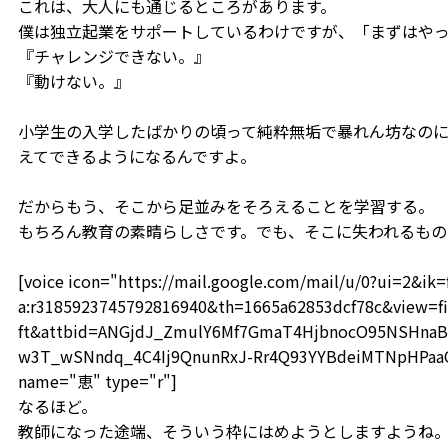
これは、大人にも通じるところがあります。
僕は独立起業をサポートしているわけですが、「まずはやっ
『チャレンジできない。』
『動けない。』
小学生の入学したばかりの頃って純粋無垢で暴れん坊なの
えてできるようになるんですよ。
だからもう、そこから足並みをそろえることを学習する。
もちろん教育の素晴らしさです。でも、そこに失われるものもあ
[voice icon="https://mail.google.com/mail/u/0?ui=2&i
a:r3185923745792816940&th=1665a62853dcf78c&view=fi
ft&attbid=ANGjdJ_ZmulY6Mf7GmaT4HjbnocO95NSHnaB
w3T_wSNndq_4C4Ij9QnunRxJ-Rr4Q93YYBdeiMTNpHPaaOF
name="恵" type="r"]
なるほど。
教師になった途端、そういう枠にはめようとしますようね