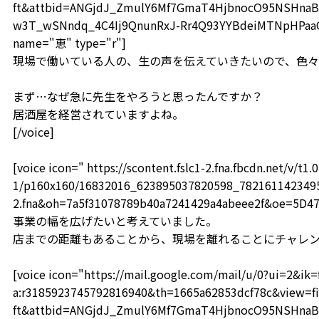
ft&attbid=ANGjdJ_ZmulY6Mf7GmaT4HjbnocO95NSHnaB
w3T_wSNndq_4C4Ij9QnunRxJ-Rr4Q93YYBdeiMTNpHPaaOF
name="恵" type="r"]
現場で働いている人の、生の声を伝えていきたいので、色
まず…なぜ急に先生をやろうと思ったんですか？
居酒屋を経営されていますよね。
[/voice]
[voice icon=" https://scontent.fslc1-2.fna.fbcdn.net/v/t1.0
1/p160x160/16832016_623895037820598_78216114234959
2.fna&oh=7a5f31078789b40a7241429a4abeee2f&oe=5D4
事業の幅を広げたいと考えていました。
店までの距離もあることから、現場を離れることにチャレンジし
[voice icon="https://mail.google.com/mail/u/0?ui=2&i
a:r3185923745792816940&th=1665a62853dcf78c&view=fi
ft&attbid=ANGjdJ_ZmulY6Mf7GmaT4HjbnocO95NSHnaB