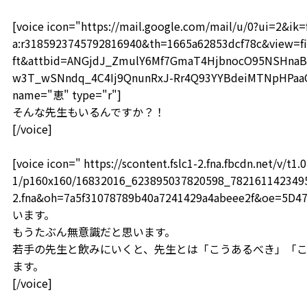
[voice icon="https://mail.google.com/mail/u/0?ui=2&i
a:r3185923745792816940&th=1665a62853dcf78c&view=fi
ft&attbid=ANGjdJ_ZmulY6Mf7GmaT4HjbnocO95NSHnaB
w3T_wSNndq_4C4Ij9QnunRxJ-Rr4Q93YYBdeiMTNpHPaaOF
name="恵" type="r"]
そんな先生もいるんですか？！
[/voice]
[voice icon=" https://scontent.fslc1-2.fna.fbcdn.net/v/t1.0
1/p160x160/16832016_623895037820598_78216114234959
2.fna&oh=7a5f31078789b40a7241429a4abeee2f&oe=5D4
います。
もうたぶん無意識だと思います。
若手の先生と飲みにいくと、先生とは「こうあるべき」「
ます。
[/voice]