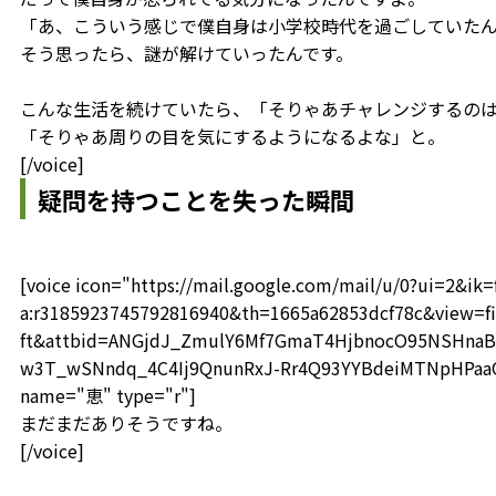
「あ、こういう感じで僕自身は小学校時代を過ごしていた
そう思ったら、謎が解けていったんです。
こんな生活を続けていたら、「そりゃあチャレンジするの
「そりゃあ周りの目を気にするようになるよな」と。
[/voice]
疑問を持つことを失った瞬間
[voice icon="https://mail.google.com/mail/u/0?ui=2&i
a:r3185923745792816940&th=1665a62853dcf78c&view=fi
ft&attbid=ANGjdJ_ZmulY6Mf7GmaT4HjbnocO95NSHnaB
w3T_wSNndq_4C4Ij9QnunRxJ-Rr4Q93YYBdeiMTNpHPaaOF
name="恵" type="r"]
まだまだありそうですね。
[/voice]