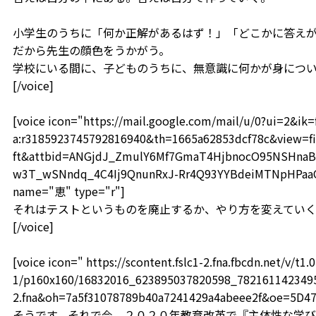
小学生のうちに「何か正解があるはず！」「どこかに答え
だから先生の顔色をうかがう。
学校にいる間に、子どものうちに、無意識に何かが身につい
[/voice]
[voice icon="https://mail.google.com/mail/u/0?ui=2&i
a:r3185923745792816940&th=1665a62853dcf78c&view=fi
ft&attbid=ANGjdJ_ZmulY6Mf7GmaT4HjbnocO95NSHnaB
w3T_wSNndq_4C4Ij9QnunRxJ-Rr4Q93YYBdeiMTNpHPaaOF
name="恵" type="r"]
それはテストというものを廃止するか、やり方を変えてい
[/voice]
[voice icon=" https://scontent.fslc1-2.fna.fbcdn.net/v/t1.0
1/p160x160/16832016_623895037820598_78216114234959
2.fna&oh=7a5f31078789b40a7241429a4abeee2f&oe=5D4
そうです。それで今、２０２０年教育改革で『主体性な学び