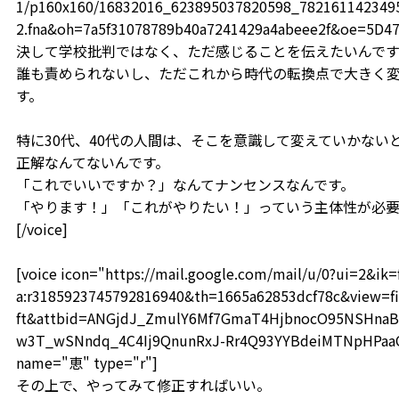
1/p160x160/16832016_623895037820598_78216114234959
2.fna&oh=7a5f31078789b40a7241429a4abeee2f&oe=5D4
決して学校批判ではなく、ただ感じることを伝えたいんです
誰も責められないし、ただこれから時代の転換点で大きく
す。
特に30代、40代の人間は、そこを意識して変えていかない
正解なんてないんです。
「これでいいですか？」なんてナンセンスなんです。
「やります！」「これがやりたい！」っていう主体性が必要
[/voice]
[voice icon="https://mail.google.com/mail/u/0?ui=2&i
a:r3185923745792816940&th=1665a62853dcf78c&view=fi
ft&attbid=ANGjdJ_ZmulY6Mf7GmaT4HjbnocO95NSHnaB
w3T_wSNndq_4C4Ij9QnunRxJ-Rr4Q93YYBdeiMTNpHPaaOF
name="恵" type="r"]
その上で、やってみて修正すればいい。