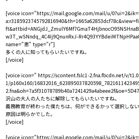
[voice icon="https://mail.google.com/mail/u/0?ui=2&i
a:r3185923745792816940&th=1665a62853dcf78c&view=fi
ft&attbid=ANGjdJ_ZmulY6Mf7GmaT4HjbnocO95NSHnaB
w3T_wSNndq_4C4Ij9QnunRxJ-Rr4Q93YYBdeiMTNpHPaaOF
name="恵" type="r"]
多くの人に知ってもらいたいですね。
[/voice]
[voice icon=" https://scontent.fslc1-2.fna.fbcdn.net/v/t1.0
1/p160x160/16832016_623895037820598_78216114234959
2.fna&oh=7a5f31078789b40a7241429a4abeee2f&oe=5D4
沢山の大人の人たちに解除してもらいたいですね。
義務教育が終わった僕たちは、何ができるかって選択しない
原因は明らかでした。
[/voice]
[voice icon="https://mail.google.com/mail/u/0?ui=2&i