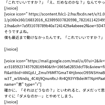
「これでいいですか？」「え、だめなのかな？」なんてや
[/voice]
[voice icon=" https://scontent.fslc1-2.fna.fbcdn.net/v/t1.0
1/p160x160/16832016_623895037820598_78216114234959
2.fna&oh=7a5f31078789b40a7241429a4abeee2f&oe=5D4
そうですよね。
僕も最近まで動けなかったんです。「これでいいですか？」
[/voice]
[voice icon="https://mail.google.com/mail/u/0?ui=2&i
a:r3185923745792816940&th=1665a62853dcf78c&view=fi
ft&attbid=ANGjdJ_ZmulY6Mf7GmaT4HjbnocO95NSHnaB
w3T_wSNndq_4C4Ij9QnunRxJ-Rr4Q93YYBdeiMTNpHPaaOF
name="恵" type="r"]
確かに、「それはどうなの？」といわれると、ダメだって思
すぐに「ダメなのか…」とやめてしまう。
[/voice]