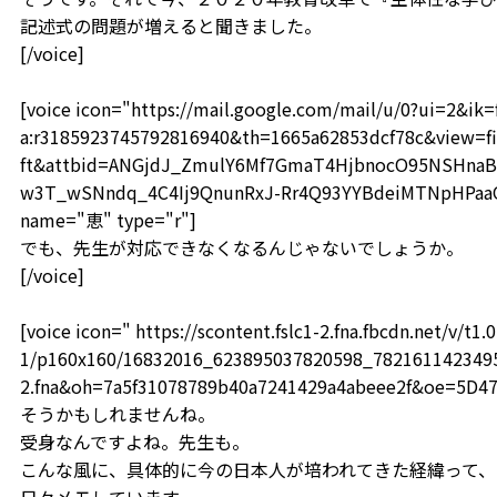
記述式の問題が増えると聞きました。
[/voice]
[voice icon="https://mail.google.com/mail/u/0?ui=2&i
a:r3185923745792816940&th=1665a62853dcf78c&view=fi
ft&attbid=ANGjdJ_ZmulY6Mf7GmaT4HjbnocO95NSHnaB
w3T_wSNndq_4C4Ij9QnunRxJ-Rr4Q93YYBdeiMTNpHPaaOF
name="恵" type="r"]
でも、先生が対応できなくなるんじゃないでしょうか。
[/voice]
[voice icon=" https://scontent.fslc1-2.fna.fbcdn.net/v/t1.0
1/p160x160/16832016_623895037820598_78216114234959
2.fna&oh=7a5f31078789b40a7241429a4abeee2f&oe=5D4
そうかもしれませんね。
受身なんですよね。先生も。
こんな風に、具体的に今の日本人が培われてきた経緯って、