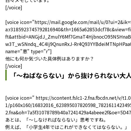
日々メモしています。
[/voice]
[voice icon="https://mail.google.com/mail/u/0?ui=2&i
a:r3185923745792816940&th=1665a62853dcf78c&view=fi
ft&attbid=ANGjdJ_ZmulY6Mf7GmaT4HjbnocO95NSHnaB
w3T_wSNndq_4C4Ij9QnunRxJ-Rr4Q93YYBdeiMTNpHPaaOF
name="恵" type="r"]
他にも何か気づいた具体例はありますか？
[/voice]
「～ねばならない」から抜けられない大
[voice icon=" https://scontent.fslc1-2.fna.fbcdn.net/v/t1.0
1/p160x160/16832016_623895037820598_78216114234959
2.fna&oh=7a5f31078789b40a7241429a4abeee2f&oe=5D4
あとは、「～しなければならない」思考ですね。
例えば、「小学生4年ではこれができなくてはならない。」