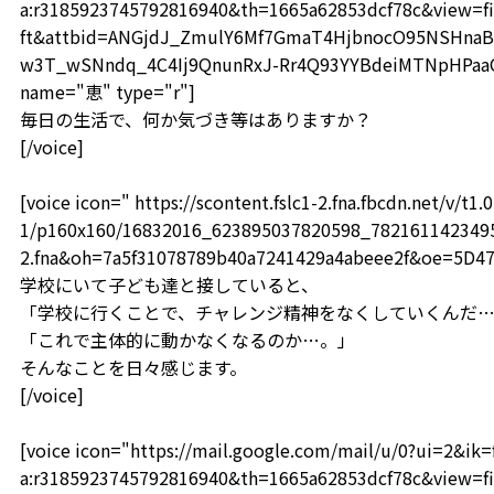
a:r3185923745792816940&th=1665a62853dcf78c&view=fi
ft&attbid=ANGjdJ_ZmulY6Mf7GmaT4HjbnocO95NSHnaB
w3T_wSNndq_4C4Ij9QnunRxJ-Rr4Q93YYBdeiMTNpHPaaOF
name="恵" type="r"]
毎日の生活で、何か気づき等はありますか？
[/voice]
[voice icon=" https://scontent.fslc1-2.fna.fbcdn.net/v/t1.0
1/p160x160/16832016_623895037820598_78216114234959
2.fna&oh=7a5f31078789b40a7241429a4abeee2f&oe=5D4
学校にいて子ども達と接していると、
「学校に行くことで、チャレンジ精神をなくしていくんだ
「これで主体的に動かなくなるのか…。」
そんなことを日々感じます。
[/voice]
[voice icon="https://mail.google.com/mail/u/0?ui=2&i
a:r3185923745792816940&th=1665a62853dcf78c&view=fi