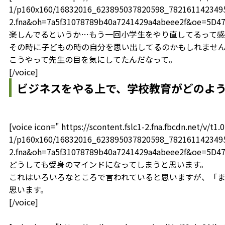
1/p160x160/16832016_623895037820598_78216114234959
2.fna&oh=7a5f31078789b40a7241429a4abeee2f&oe=5D4
楽しんでるというか…もう一回小学生をやり直してるって
その時に子どもの時の自分を思い出してるのかもしれませ
こうやって先生の目を気にしてたんだなって。
[/voice]
ビジネスをやる上で、学校教育がどのよ
[voice icon=" https://scontent.fslc1-2.fna.fbcdn.net/v/t1.0
1/p160x160/16832016_623895037820598_78216114234959
2.fna&oh=7a5f31078789b40a7241429a4abeee2f&oe=5D4
どうしても受身のマインドになってしまうと思います。
これはいろいろなところで言われていると思いますが、「
思います。
[/voice]