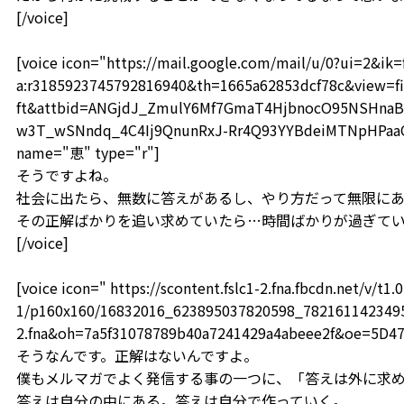
[/voice]
[voice icon="https://mail.google.com/mail/u/0?ui=2&i
a:r3185923745792816940&th=1665a62853dcf78c&view=fi
ft&attbid=ANGjdJ_ZmulY6Mf7GmaT4HjbnocO95NSHnaB
w3T_wSNndq_4C4Ij9QnunRxJ-Rr4Q93YYBdeiMTNpHPaaOF
name="恵" type="r"]
そうですよね。
社会に出たら、無数に答えがあるし、やり方だって無限に
その正解ばかりを追い求めていたら…時間ばかりが過ぎて
[/voice]
[voice icon=" https://scontent.fslc1-2.fna.fbcdn.net/v/t1.0
1/p160x160/16832016_623895037820598_78216114234959
2.fna&oh=7a5f31078789b40a7241429a4abeee2f&oe=5D4
そうなんです。正解はないんですよ。
僕もメルマガでよく発信する事の一つに、「答えは外に求
答えは自分の中にある。答えは自分で作っていく。