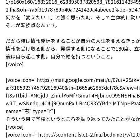
1/p160x160/16832016_623895037820598_78216114234959
2.fna&oh=7a5f31078789b40a7241429a4abeee2f&oe=5D4
何かを「変えたい！」と強く思った時、そして主体的に動
そこが転換点なんです。
だから僕は情報発信をすることが自分の人生を変えるきっか
情報を受け取る側から、発信する側になることで180度、
後は自ら起こす側。自分で軸を持つということ。
[/voice]
[voice icon="https://mail.google.com/mail/u/0?ui=2&i
a:r3185923745792816940&th=1665a62853dcf78c&view=fi
ft&attbid=ANGjdJ_ZmulY6Mf7GmaT4HjbnocO95NSHnaB
w3T_wSNndq_4C4Ij9QnunRxJ-Rr4Q93YYBdeiMTNpHPaaOF
name="恵" type="r"]
そういう目で学校というところを振り返ってみたことがな
[/voice]
[voice icon=" https://scontent.fslc1-2.fna.fbcdn.net/v/t1.0