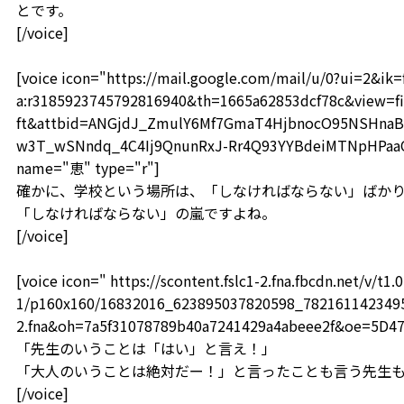
とです。
[/voice]
[voice icon="https://mail.google.com/mail/u/0?ui=2&i
a:r3185923745792816940&th=1665a62853dcf78c&view=fi
ft&attbid=ANGjdJ_ZmulY6Mf7GmaT4HjbnocO95NSHnaB
w3T_wSNndq_4C4Ij9QnunRxJ-Rr4Q93YYBdeiMTNpHPaaOF
name="恵" type="r"]
確かに、学校という場所は、「しなければならない」ばか
「しなければならない」の嵐ですよね。
[/voice]
[voice icon=" https://scontent.fslc1-2.fna.fbcdn.net/v/t1.0
1/p160x160/16832016_623895037820598_78216114234959
2.fna&oh=7a5f31078789b40a7241429a4abeee2f&oe=5D4
「先生のいうことは「はい」と言え！」
「大人のいうことは絶対だー！」と言ったことも言う先生
[/voice]