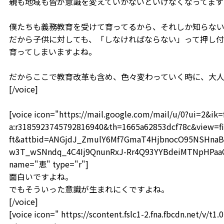
親も地域も皆が意識を変えていかないといけなくなってます
僕たちも義務教育を受けて育ってるから、それしか知らな
だから子供に対しても、「しなければならない」って押し付
育ってしまいますよね。
だからここで教育改革も含め、色々変わっていく時に、大
[/voice]
[voice icon="https://mail.google.com/mail/u/0?ui=2&i
a:r3185923745792816940&th=1665a62853dcf78c&view=fi
ft&attbid=ANGjdJ_ZmulY6Mf7GmaT4HjbnocO95NSHnaB
w3T_wSNndq_4C4Ij9QnunRxJ-Rr4Q93YYBdeiMTNpHPaaOF
name="恵" type="r"]
面白いですよね。
でもそういった意識が生まれにくですよね。
[/voice]
[voice icon=" https://scontent.fslc1-2.fna.fbcdn.net/v/t1.0