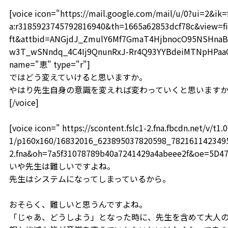
[voice icon="https://mail.google.com/mail/u/0?ui=2&i
a:r3185923745792816940&th=1665a62853dcf78c&view=fi
ft&attbid=ANGjdJ_ZmulY6Mf7GmaT4HjbnocO95NSHnaB
w3T_wSNndq_4C4Ij9QnunRxJ-Rr4Q93YYBdeiMTNpHPaaOF
name="恵" type="r"]
ではどう変えていけると思いますか。
やはり先生自身の意識を変えれば変わっていくと思います
[/voice]
[voice icon=" https://scontent.fslc1-2.fna.fbcdn.net/v/t1.0
1/p160x160/16832016_623895037820598_78216114234959
2.fna&oh=7a5f31078789b40a7241429a4abeee2f&oe=5D4
いや先生は難しいですよね。
先生はシステムになってしまっているから。
おそらく、難しいと思うんですよね。
「じゃあ、どうしよう」となった時に、先生を含めて大人の