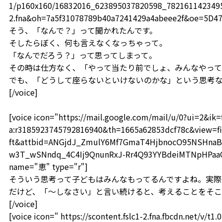
1/p160x160/16832016_623895037820598_78216114234959
2.fna&oh=7a5f31078789b40a7241429a4abeee2f&oe=5D4
そう、「なんで？」って聞かれたんです。
そしたらぼく、何も言えなくなっちゃって。
「なんでだろう？」って思ってしまって。
その時は仕方なく、「やって当たり前でしょ、みんなやって
でも、「どうして座らないといけないのかな」という思考な
[/voice]
[voice icon="https://mail.google.com/mail/u/0?ui=2&i
a:r3185923745792816940&th=1665a62853dcf78c&view=fi
ft&attbid=ANGjdJ_ZmulY6Mf7GmaT4HjbnocO95NSHnaB
w3T_wSNndq_4C4Ij9QnunRxJ-Rr4Q93YYBdeiMTNpHPaaOF
name="恵" type="r"]
そういう思考って子どもはみんなもってるんですよね。実際
だけど、「～しなさい」と言い続けると、考えることをそこ
[/voice]
[voice icon=" https://scontent.fslc1-2.fna.fbcdn.net/v/t1.0