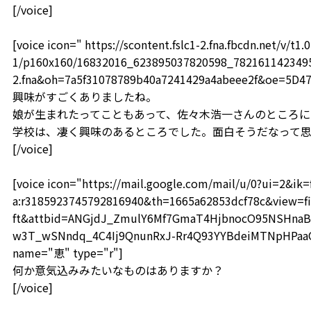
[/voice]
[voice icon=" https://scontent.fslc1-2.fna.fbcdn.net/v/t1.0
1/p160x160/16832016_623895037820598_78216114234959
2.fna&oh=7a5f31078789b40a7241429a4abeee2f&oe=5D4
興味がすごくありましたね。
娘が生まれたってこともあって、佐々木浩一さんのところに
学校は、凄く興味のあるところでした。面白そうだなって
[/voice]
[voice icon="https://mail.google.com/mail/u/0?ui=2&i
a:r3185923745792816940&th=1665a62853dcf78c&view=fi
ft&attbid=ANGjdJ_ZmulY6Mf7GmaT4HjbnocO95NSHnaB
w3T_wSNndq_4C4Ij9QnunRxJ-Rr4Q93YYBdeiMTNpHPaaOF
name="恵" type="r"]
何か意気込みみたいなものはありますか？
[/voice]