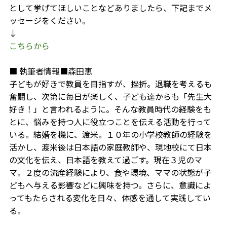
として挙げてほしいことなどありましたら、下記までメ
ッセージをください。
↓
こちらから
■ 執筆者情報■森田恵
子どもが好きで教員を目指すが、挫折。退職を考えるも
奮闘し、次第に毎日が楽しく、子ども達からも「先生大
好き！」と言われるように。そんな教員時代の経験をも
とに、悩みを持つ人に役立つことを伝える活動を行って
いる。結婚を機に、渡米。１０年の小学校教師の経験を
活かし、渡米後は日本語の家庭教師や、現地校にて日本
の文化を伝え、日本語を教えて過ごす。現在３児のマ
マ。２度の流産経験により、食や環境、ママの状態が子
どもへ与える影響などに興味を持つ。さらに、意識によ
ってもたらされる変化を日々、体感を通して実践してい
る。