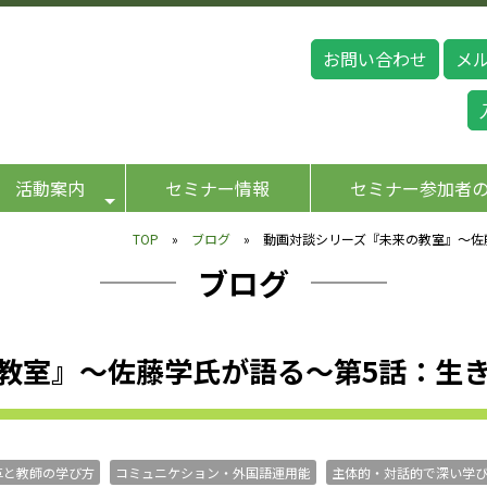
お問い合わせ
メ
活動案内
セミナー情報
セミナー参加者
TOP
»
ブログ
» 動画対談シリーズ『未来の教室』～佐
ブログ
教室』～佐藤学氏が語る～第5話：生
革と教師の学び方
コミュニケション・外国語運用能
主体的・対話的で深い学