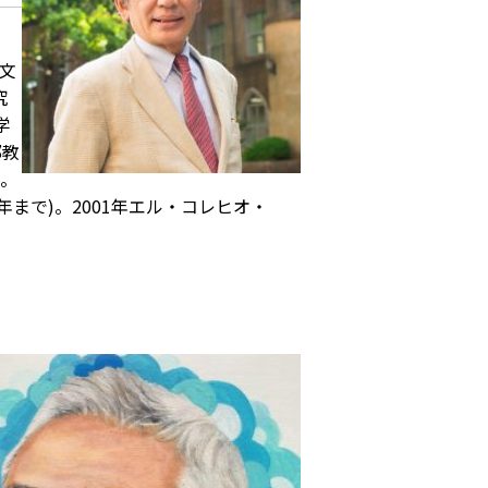
文
究
学
部教
授。
年まで)。2001年エル・コレヒオ・