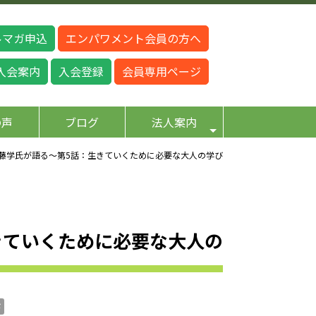
ルマガ申込
エンパワメント会員の方へ
入会案内
入会登録
会員専用ページ
の声
ブログ
法人案内
藤学氏が語る～第5話：生きていくために必要な大人の学び
きていくために必要な大人の
び