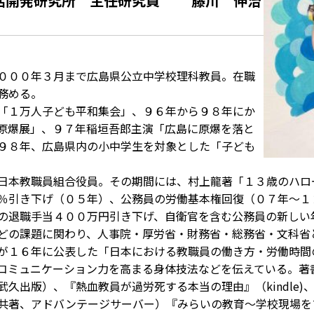
活開発研究所 主任研究員 藤川 伸治
０００年３月まで広島県公立中学校理科教員。在職
務める。
「１万人子ども平和集会」、９６年から９８年にか
原爆展」、９７年稲垣吾郎主演「広島に原爆を落と
９８年、広島県内の小中学生を対象とした「子ども
日本教職員組合役員。その期間には、村上龍著「１３歳のハロ
％引き下げ（０５年）、公務員の労働基本権回復（０７年～１
の退職手当４００万円引き下げ、自衛官を含む公務員の新しい
どの課題に関わり、人事院・厚労省・財務省・総務省・文科省
が１６年に公表した「日本における教職員の働き方・労働時間
コミュニケーション力を高まる身体技法などを伝えている。著
久出版）、『熱血教員が過労死する本当の理由』（kindle)
共著、アドバンテージサーバー）『みらいの教育～学校現場を