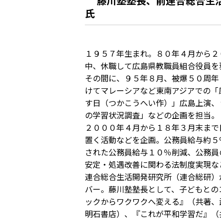
藤川塾塾長、前連合総合生
氏
１９５７年生まれ。８０年４月から２
中、休職して広島県教職員組合役員を
その間に、９５年８月、被爆５０周年
けてマレーシアなど東南アジアでの「
す日（つかこうへい作）」広島上演、
の学習状況調査」などの企画を担当。
２０００年４月から１８年３月末まで
置く活動などを企画。公務員給与約５
された公務員給与１０％削減、公務員
安定・処遇改善に関わる法制度実現な
連合総合生活開発研究所（連合総研）
バー。藤川塾塾長として、子どもとの
ックからワクワクへ変える』（共著、武
明石書店）、『これが平和学習だ』（