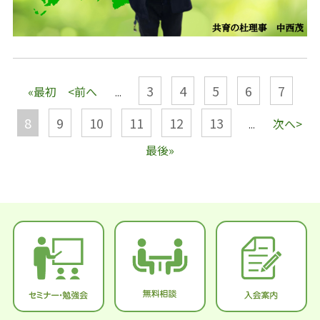
3
4
5
6
7
«最初
<前へ
...
8
9
10
11
12
13
次へ>
...
最後»