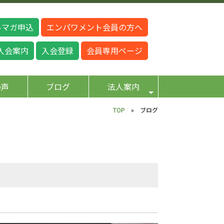
ルマガ申込
エンパワメント会員の方へ
入会案内
入会登録
会員専用ページ
の声
ブログ
法人案内
TOP
» ブログ